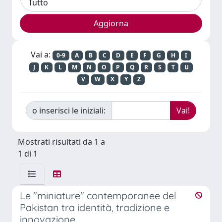
Vai a:
0-9
A
B
C
D
E
F
G
H
I
J
K
L
M
N
O
P
Q
R
S
T
U
V
W
X
Y
Z
o inserisci le iniziali:
Mostrati risultati da 1 a
1 di 1
Le "miniature" contemporanee del
Pakistan tra identità, tradizione e
innovazione.