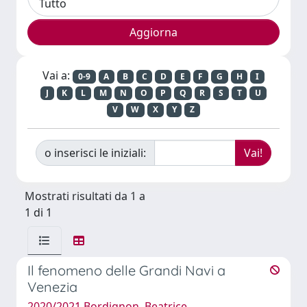
Vai a:
0-9
A
B
C
D
E
F
G
H
I
J
K
L
M
N
O
P
Q
R
S
T
U
V
W
X
Y
Z
o inserisci le iniziali:
Mostrati risultati da 1 a
1 di 1
Il fenomeno delle Grandi Navi a
Venezia
2020/2021 Bordignon, Beatrice