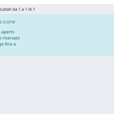
sultati da 1 a 1 di 1
 icone
 aperto
 riservato
o fino a