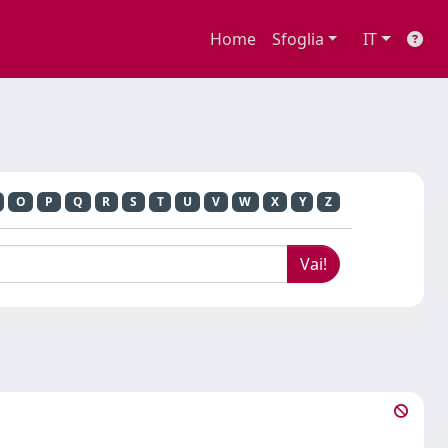
Home
Sfoglia
IT
O
P
Q
R
S
T
U
V
W
X
Y
Z