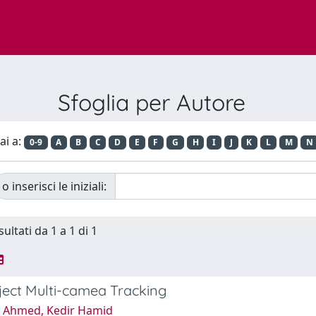
Sfoglia per Autore
ai a:
0-9
A
B
C
D
E
F
G
H
I
J
K
L
M
N
o inserisci le iniziali:
sultati da 1 a 1 di 1
ject Multi-camea Tracking
 Ahmed, Kedir Hamid