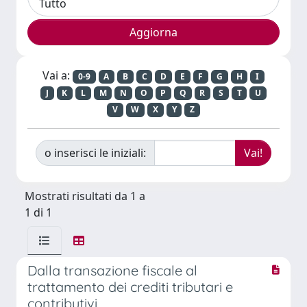
Vai a:
0-9
A
B
C
D
E
F
G
H
I
J
K
L
M
N
O
P
Q
R
S
T
U
V
W
X
Y
Z
o inserisci le iniziali:
Mostrati risultati da 1 a
1 di 1
Dalla transazione fiscale al
trattamento dei crediti tributari e
contributivi