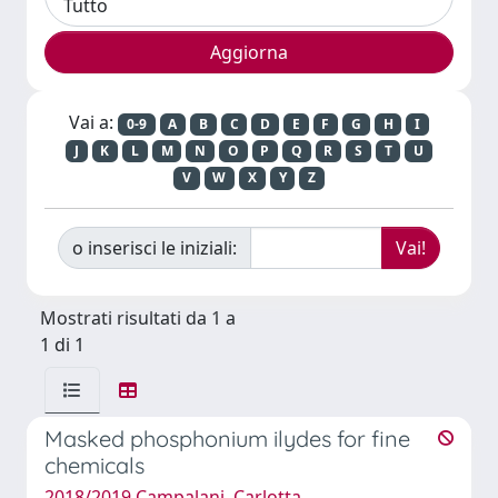
Vai a:
0-9
A
B
C
D
E
F
G
H
I
J
K
L
M
N
O
P
Q
R
S
T
U
V
W
X
Y
Z
o inserisci le iniziali:
Mostrati risultati da 1 a
1 di 1
Masked phosphonium ilydes for fine
chemicals
2018/2019 Campalani, Carlotta