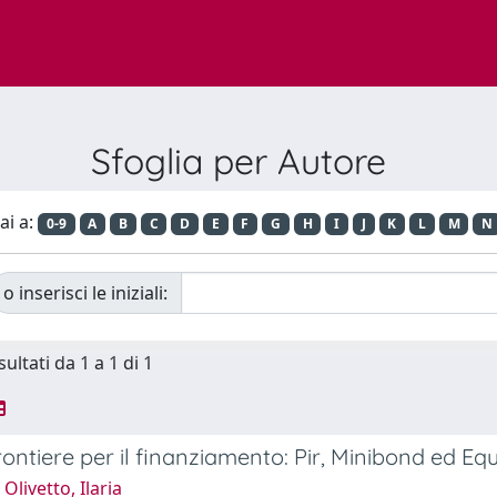
Sfoglia per Autore
ai a:
0-9
A
B
C
D
E
F
G
H
I
J
K
L
M
N
o inserisci le iniziali:
sultati da 1 a 1 di 1
ontiere per il finanziamento: Pir, Minibond ed Eq
Olivetto, Ilaria