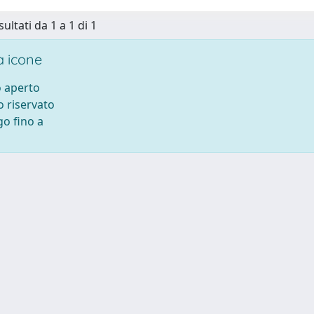
sultati da 1 a 1 di 1
 icone
 aperto
 riservato
o fino a