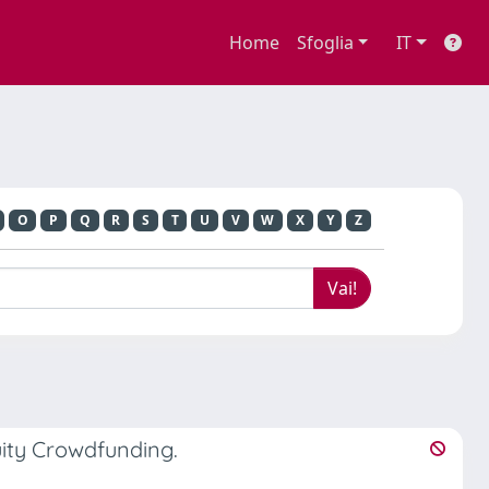
Home
Sfoglia
IT
O
P
Q
R
S
T
U
V
W
X
Y
Z
uity Crowdfunding.