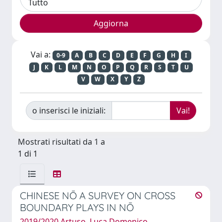
Vai a:
0-9
A
B
C
D
E
F
G
H
I
J
K
L
M
N
O
P
Q
R
S
T
U
V
W
X
Y
Z
o inserisci le iniziali:
Mostrati risultati da 1 a
1 di 1
CHINESE NŌ A SURVEY ON CROSS
BOUNDARY PLAYS IN NŌ
2019/2020 Artuso, Luca Domenico