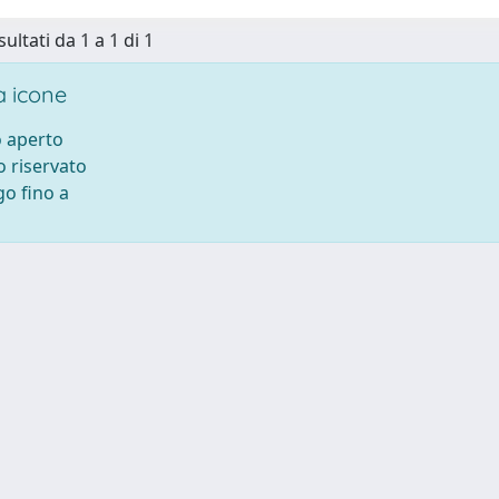
sultati da 1 a 1 di 1
 icone
 aperto
 riservato
o fino a