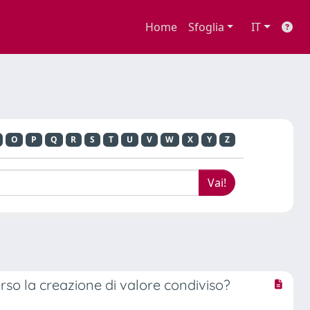
Home
Sfoglia
IT
O
P
Q
R
S
T
U
V
W
X
Y
Z
erso la creazione di valore condiviso?