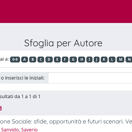
Sfoglia per Autore
ai a:
0-9
A
B
C
D
E
F
G
H
I
J
K
L
M
N
o inserisci le iniziali:
sultati da 1 a 1 di 1
one Sociale: sfide, opportunità e futuri scenari. V
 Sanvido, Saverio