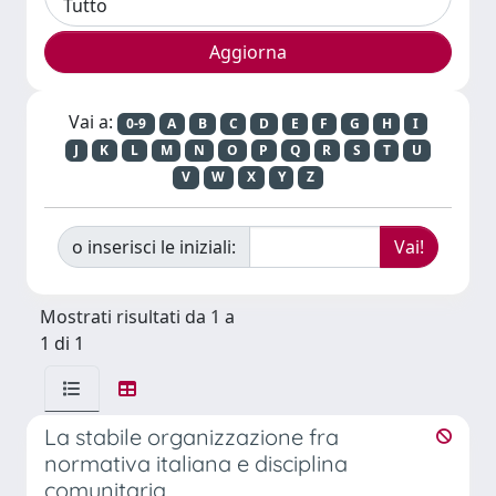
Vai a:
0-9
A
B
C
D
E
F
G
H
I
J
K
L
M
N
O
P
Q
R
S
T
U
V
W
X
Y
Z
o inserisci le iniziali:
Mostrati risultati da 1 a
1 di 1
La stabile organizzazione fra
normativa italiana e disciplina
comunitaria