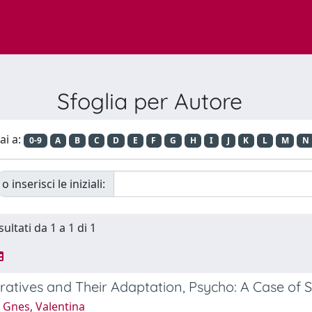
Sfoglia per Autore
ai a:
0-9
A
B
C
D
E
F
G
H
I
J
K
L
M
N
o inserisci le iniziali:
sultati da 1 a 1 di 1
ratives and Their Adaptation, Psycho: A Case of 
 Gnes, Valentina