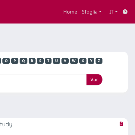
Home
Sfoglia
IT
O
P
Q
R
S
T
U
V
W
X
Y
Z
Study