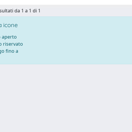
sultati da 1 a 1 di 1
 icone
 aperto
 riservato
o fino a