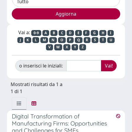
Vai a:
0-9
A
B
C
D
E
F
G
H
I
J
K
L
M
N
O
P
Q
R
S
T
U
V
W
X
Y
Z
o inserisci le iniziali:
Mostrati risultati da 1 a
1 di 1
Digital Transformation of
Manufacturing Firms: Opportunities
and Challenges for SMEs