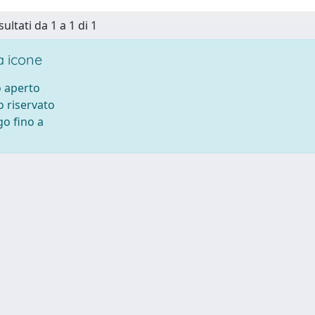
sultati da 1 a 1 di 1
 icone
 aperto
 riservato
o fino a