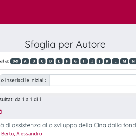
Sfoglia per Autore
ai a:
0-9
A
B
C
D
E
F
G
H
I
J
K
L
M
N
o inserisci le iniziali:
sultati da 1 a 1 di 1
ità di assistenza allo sviluppo della Cina dalla f
 Berto, Alessandro