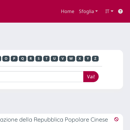
Home
Sfoglia
IT
O
P
Q
R
S
T
U
V
W
X
Y
Z
ondazione della Repubblica Popolare Cinese