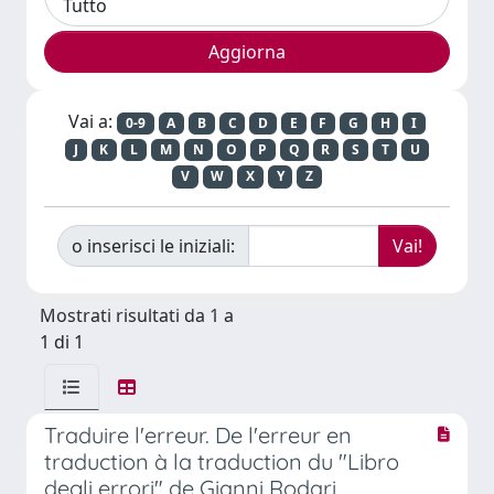
Vai a:
0-9
A
B
C
D
E
F
G
H
I
J
K
L
M
N
O
P
Q
R
S
T
U
V
W
X
Y
Z
o inserisci le iniziali:
Mostrati risultati da 1 a
1 di 1
Traduire l'erreur. De l'erreur en
traduction à la traduction du "Libro
degli errori" de Gianni Rodari.