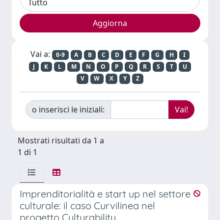
Vai a:
0-9
A
B
C
D
E
F
G
H
I
J
K
L
M
N
O
P
Q
R
S
T
U
V
W
X
Y
Z
o inserisci le iniziali:
Mostrati risultati da 1 a
1 di 1
Imprenditorialità e start up nel settore
culturale: il caso Curvilinea nel
progetto Culturability