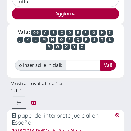
Vai a:
0-9
A
B
C
D
E
F
G
H
I
J
K
L
M
N
O
P
Q
R
S
T
U
V
W
X
Y
Z
o inserisci le iniziali:
Mostrati risultati da 1 a
1 di 1
El papel del intérprete judicial en
España
2013/2014 Dell'Accio, Sara Alma