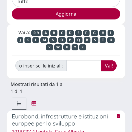
Vai a:
0-9
A
B
C
D
E
F
G
H
I
J
K
L
M
N
O
P
Q
R
S
T
U
V
W
X
Y
Z
o inserisci le iniziali:
Mostrati risultati da 1 a
1 di 1
Eurobond, infrastrutture e istituzioni
europee per lo sviluppo
2013/2014 Lentola, Carlo Alberto