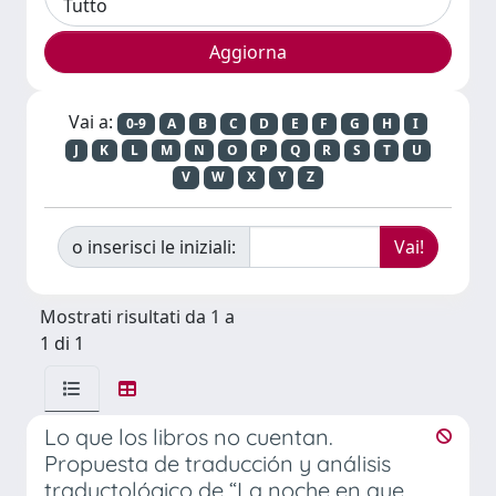
Vai a:
0-9
A
B
C
D
E
F
G
H
I
J
K
L
M
N
O
P
Q
R
S
T
U
V
W
X
Y
Z
o inserisci le iniziali:
Mostrati risultati da 1 a
1 di 1
Lo que los libros no cuentan.
Propuesta de traducción y análisis
traductológico de “La noche en que