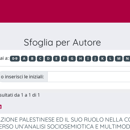
Sfoglia per Autore
ai a:
0-9
A
B
C
D
E
F
G
H
I
J
K
L
M
N
o inserisci le iniziali:
sultati da 1 a 1 di 1
ZIONE PALESTINESE ED IL SUO RUOLO NELLA 
RSO UN’ANALISI SOCIOSEMIOTICA E MULTIMODAL