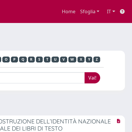
Home
Sfoglia
IT
O
P
Q
R
S
T
U
V
W
X
Y
Z
COSTRUZIONE DELL’IDENTITÀ NAZIONALE
E DEI LIBRI DI TESTO