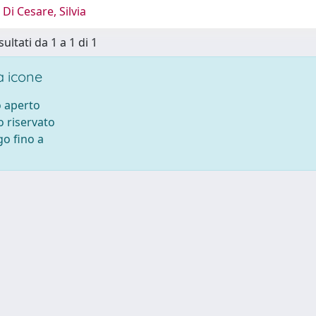
Di Cesare, Silvia
sultati da 1 a 1 di 1
 icone
 aperto
 riservato
o fino a