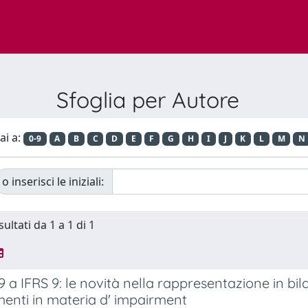
Sfoglia per Autore
ai a:
0-9
A
B
C
D
E
F
G
H
I
J
K
L
M
N
o inserisci le iniziali:
sultati da 1 a 1 di 1
9 a IFRS 9: le novità nella rappresentazione in bila
nti in materia d' impairment