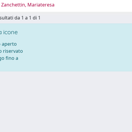
 Zanchettin, Mariateresa
sultati da 1 a 1 di 1
 icone
 aperto
 riservato
o fino a