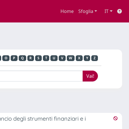
Home
Sfoglia
IT
O
P
Q
R
S
T
U
V
W
X
Y
Z
ncio degli strumenti finanziari e i