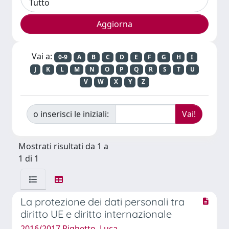
Vai a:
0-9
A
B
C
D
E
F
G
H
I
J
K
L
M
N
O
P
Q
R
S
T
U
V
W
X
Y
Z
o inserisci le iniziali:
Mostrati risultati da 1 a
1 di 1
La protezione dei dati personali tra
diritto UE e diritto internazionale
2016/2017 Righetto, Luca