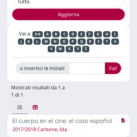
Vai a:
0-9
A
B
C
D
E
F
G
H
I
J
K
L
M
N
O
P
Q
R
S
T
U
V
W
X
Y
Z
o inserisci le iniziali:
Mostrati risultati da 1 a
1 di 1
El cuerpo en el cine: el caso español
2017/2018 Carbone, Ida