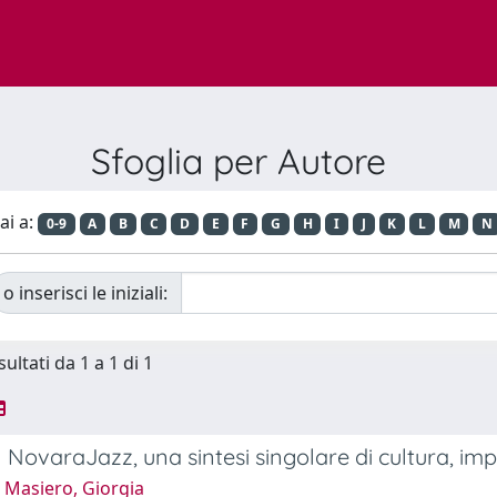
Sfoglia per Autore
ai a:
0-9
A
B
C
D
E
F
G
H
I
J
K
L
M
N
o inserisci le iniziali:
sultati da 1 a 1 di 1
al NovaraJazz, una sintesi singolare di cultura, impr
 Masiero, Giorgia