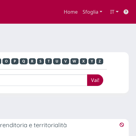
Home
Sfoglia
IT
O
P
Q
R
S
T
U
V
W
X
Y
Z
enditoria e territorialità