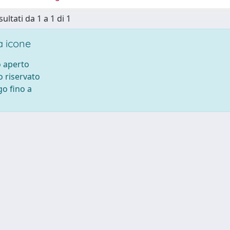
sultati da 1 a 1 di 1
 icone
 aperto
 riservato
o fino a