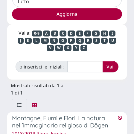
Vai a:
0-9
A
B
C
D
E
F
G
H
I
J
K
L
M
N
O
P
Q
R
S
T
U
V
W
X
Y
Z
o inserisci le iniziali:
Mostrati risultati da 1 a
1 di 1
Montagne, Fiumi e Fiori: La natura
nell’immaginario religioso di Dōgen
2018/2019 Piora, Jessica