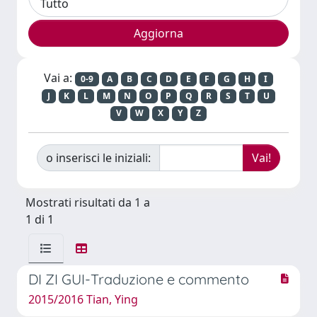
Vai a:
0-9
A
B
C
D
E
F
G
H
I
J
K
L
M
N
O
P
Q
R
S
T
U
V
W
X
Y
Z
o inserisci le iniziali:
Mostrati risultati da 1 a
1 di 1
DI ZI GUI-Traduzione e commento
2015/2016 Tian, Ying