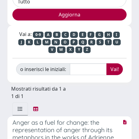
Vai a:
0-9
A
B
C
D
E
F
G
H
I
J
K
L
M
N
O
P
Q
R
S
T
U
V
W
X
Y
Z
o inserisci le iniziali:
Mostrati risultati da 1 a
1 di 1
Anger as a fuel for change: the
representation of anger through its
metaphors in the works of Adrienne