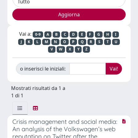
Vai a:
0-9
A
B
C
D
E
F
G
H
I
J
K
L
M
N
O
P
Q
R
S
T
U
V
W
X
Y
Z
o inserisci le iniziali:
Mostrati risultati da 1 a
1 di 1
Crisis management and social media:
An analysis of the Volkswagen’s web
reputation on Twitter after the