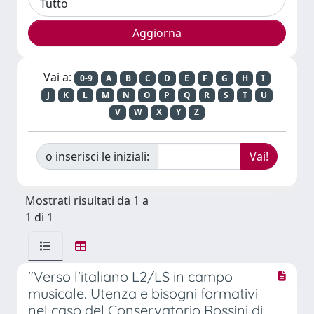
Vai a:
0-9
A
B
C
D
E
F
G
H
I
J
K
L
M
N
O
P
Q
R
S
T
U
V
W
X
Y
Z
o inserisci le iniziali:
Mostrati risultati da 1 a
1 di 1
"Verso l'italiano L2/LS in campo
musicale. Utenza e bisogni formativi
nel caso del Conservatorio Rossini di