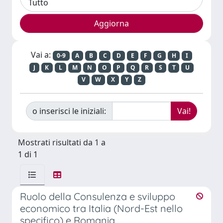
Vai a:
0-9
A
B
C
D
E
F
G
H
I
J
K
L
M
N
O
P
Q
R
S
T
U
V
W
X
Y
Z
o inserisci le iniziali:
Mostrati risultati da 1 a
1 di 1
Ruolo della Consulenza e sviluppo
economico tra Italia (Nord-Est nello
specifico) e Romania