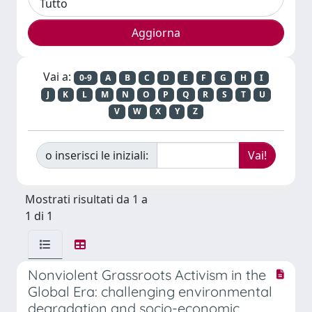
Vai a:
0-9
A
B
C
D
E
F
G
H
I
J
K
L
M
N
O
P
Q
R
S
T
U
V
W
X
Y
Z
o inserisci le iniziali:
Mostrati risultati da 1 a
1 di 1
Nonviolent Grassroots Activism in the
Global Era: challenging environmental
degradation and socio-economic