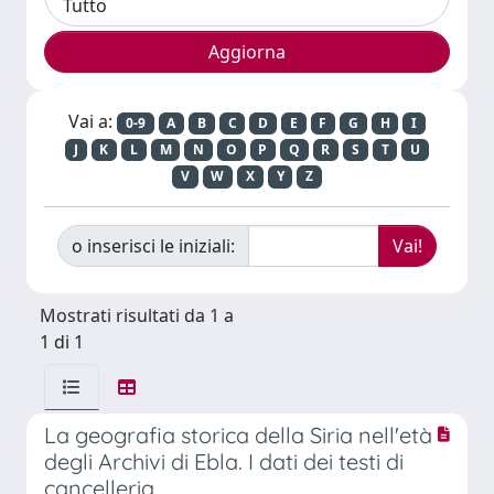
Vai a:
0-9
A
B
C
D
E
F
G
H
I
J
K
L
M
N
O
P
Q
R
S
T
U
V
W
X
Y
Z
o inserisci le iniziali:
Mostrati risultati da 1 a
1 di 1
La geografia storica della Siria nell'età
degli Archivi di Ebla. I dati dei testi di
cancelleria