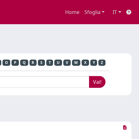
Home
Sfoglia
IT
O
P
Q
R
S
T
U
V
W
X
Y
Z