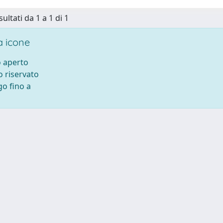
sultati da 1 a 1 di 1
 icone
 aperto
 riservato
o fino a