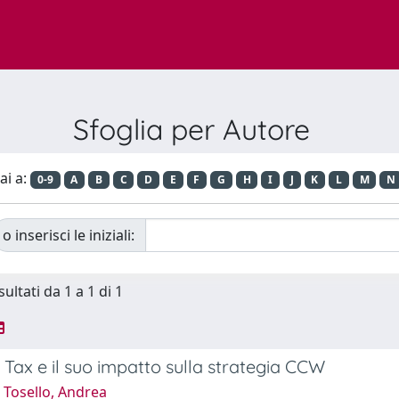
Sfoglia per Autore
ai a:
0-9
A
B
C
D
E
F
G
H
I
J
K
L
M
N
o inserisci le iniziali:
sultati da 1 a 1 di 1
 Tax e il suo impatto sulla strategia CCW
 Tosello, Andrea