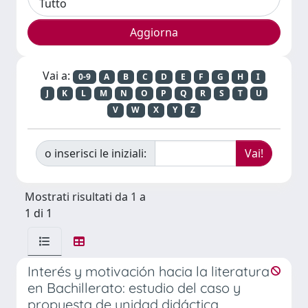
Vai a:
0-9
A
B
C
D
E
F
G
H
I
J
K
L
M
N
O
P
Q
R
S
T
U
V
W
X
Y
Z
o inserisci le iniziali:
Mostrati risultati da 1 a
1 di 1
Interés y motivación hacia la literatura
en Bachillerato: estudio del caso y
propuesta de unidad didáctica