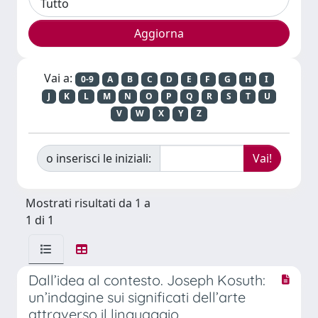
Vai a:
0-9
A
B
C
D
E
F
G
H
I
J
K
L
M
N
O
P
Q
R
S
T
U
V
W
X
Y
Z
o inserisci le iniziali:
Mostrati risultati da 1 a
1 di 1
Dall’idea al contesto. Joseph Kosuth:
un’indagine sui significati dell’arte
attraverso il linguaggio.