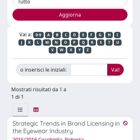
Vai a:
0-9
A
B
C
D
E
F
G
H
I
J
K
L
M
N
O
P
Q
R
S
T
U
V
W
X
Y
Z
o inserisci le iniziali:
Mostrati risultati da 1 a
1 di 1
Strategic Trends in Brand Licensing in
the Eyewear Industry
2015/2016 Cocchiglia, Roberta