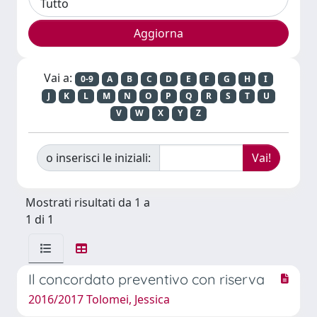
Vai a:
0-9
A
B
C
D
E
F
G
H
I
J
K
L
M
N
O
P
Q
R
S
T
U
V
W
X
Y
Z
o inserisci le iniziali:
Mostrati risultati da 1 a
1 di 1
Il concordato preventivo con riserva
2016/2017 Tolomei, Jessica