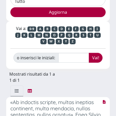
Vai a:
0-9
A
B
C
D
E
F
G
H
I
J
K
L
M
N
O
P
Q
R
S
T
U
V
W
X
Y
Z
o inserisci le iniziali:
Mostrati risultati da 1 a
1 di 1
«Ab indoctis scripte, multas ineptias
continent, multa mendacia, nullas
sententias, nullos ornatus». Enea Silvio