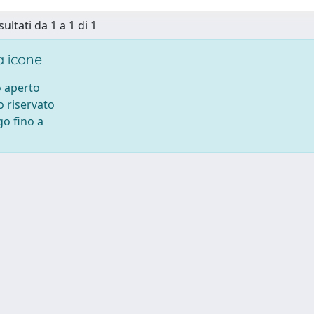
sultati da 1 a 1 di 1
 icone
 aperto
 riservato
o fino a