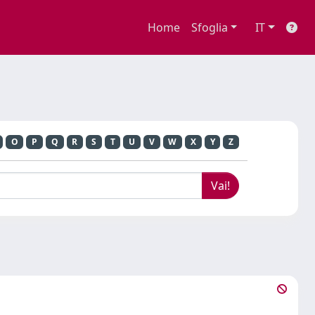
Home
Sfoglia
IT
O
P
Q
R
S
T
U
V
W
X
Y
Z