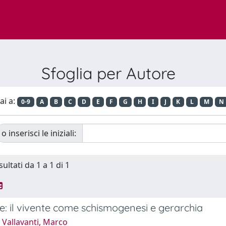
Sfoglia per Autore
ai a:
0-9
A
B
C
D
E
F
G
H
I
J
K
L
M
N
o inserisci le iniziali:
sultati da 1 a 1 di 1
e: il vivente come schismogenesi e gerarchia
 Vallavanti, Marco