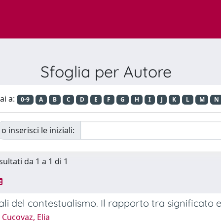
Sfoglia per Autore
ai a:
0-9
A
B
C
D
E
F
G
H
I
J
K
L
M
N
o inserisci le iniziali:
sultati da 1 a 1 di 1
ali del contestualismo. Il rapporto tra significato 
Cucovaz, Elia