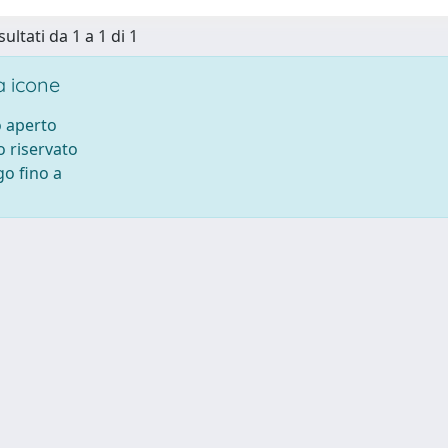
sultati da 1 a 1 di 1
 icone
 aperto
 riservato
o fino a