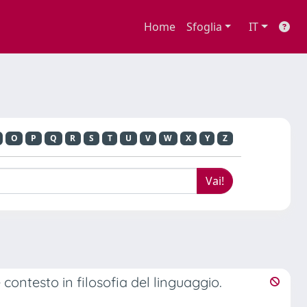
Home
Sfoglia
IT
O
P
Q
R
S
T
U
V
W
X
Y
Z
e contesto in filosofia del linguaggio.