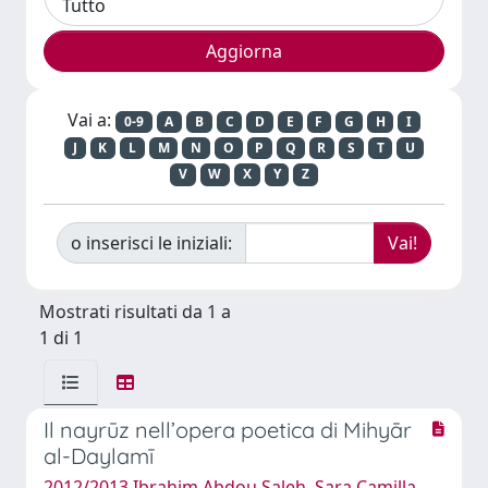
Vai a:
0-9
A
B
C
D
E
F
G
H
I
J
K
L
M
N
O
P
Q
R
S
T
U
V
W
X
Y
Z
o inserisci le iniziali:
Mostrati risultati da 1 a
1 di 1
Il nayrūz nell’opera poetica di Mihyār
al-Daylamī
2012/2013 Ibrahim Abdou Saleh, Sara Camilla