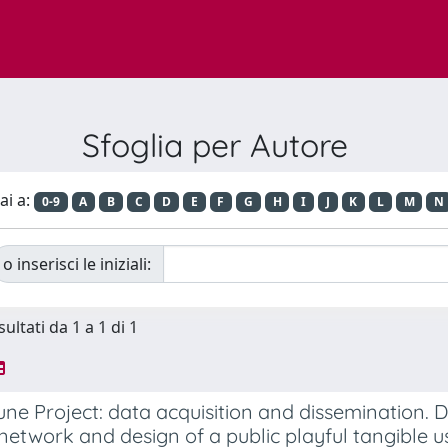
Sfoglia per Autore
ai a:
0-9
A
B
C
D
E
F
G
H
I
J
K
L
M
N
o inserisci le iniziali:
sultati da 1 a 1 di 1
une Project: data acquisition and dissemination. 
network and design of a public playful tangible u