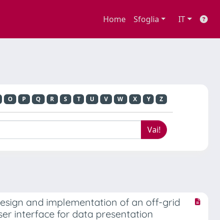
Home
Sfoglia
IT
O
P
Q
R
S
T
U
V
W
X
Y
Z
Design and implementation of an off-grid
ser interface for data presentation