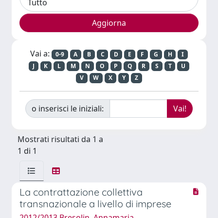
Vai a:
0-9
A
B
C
D
E
F
G
H
I
J
K
L
M
N
O
P
Q
R
S
T
U
V
W
X
Y
Z
o inserisci le iniziali:
Mostrati risultati da 1 a
1 di 1
La contrattazione collettiva
transnazionale a livello di imprese
2012/2013 Bresolin, Annamaria