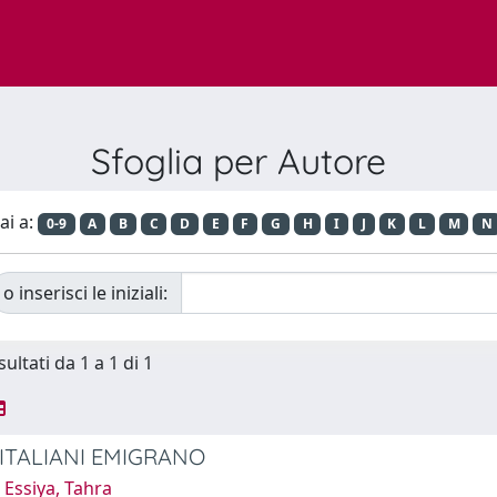
Sfoglia per Autore
ai a:
0-9
A
B
C
D
E
F
G
H
I
J
K
L
M
N
o inserisci le iniziali:
sultati da 1 a 1 di 1
 ITALIANI EMIGRANO
Essiya, Tahra