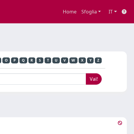
Home
Sfoglia
IT
O
P
Q
R
S
T
U
V
W
X
Y
Z