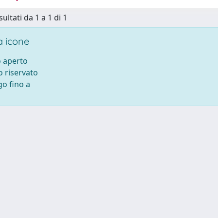
sultati da 1 a 1 di 1
 icone
 aperto
 riservato
o fino a