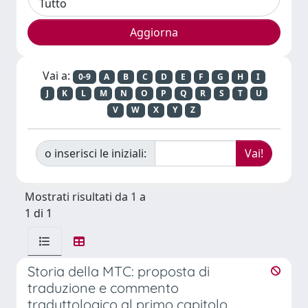
Vai a:
0-9
A
B
C
D
E
F
G
H
I
J
K
L
M
N
O
P
Q
R
S
T
U
V
W
X
Y
Z
o inserisci le iniziali:
Mostrati risultati da 1 a
1 di 1
Storia della MTC: proposta di
traduzione e commento
traduttologico al primo capitolo