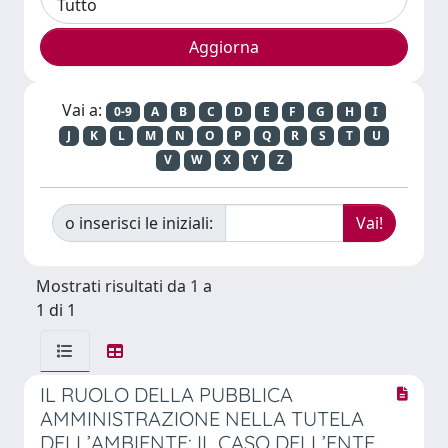
Vai a:
0-9
A
B
C
D
E
F
G
H
I
J
K
L
M
N
O
P
Q
R
S
T
U
V
W
X
Y
Z
o inserisci le iniziali:
Mostrati risultati da 1 a
1 di 1
IL RUOLO DELLA PUBBLICA
AMMINISTRAZIONE NELLA TUTELA
DELL’AMBIENTE: IL CASO DELL’ENTE