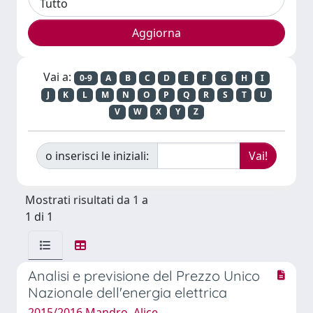
Vai a:
0-9
A
B
C
D
E
F
G
H
I
J
K
L
M
N
O
P
Q
R
S
T
U
V
W
X
Y
Z
o inserisci le iniziali:
Mostrati risultati da 1 a
1 di 1
Analisi e previsione del Prezzo Unico
Nazionale dell'energia elettrica
2015/2016 Mandro, Alice