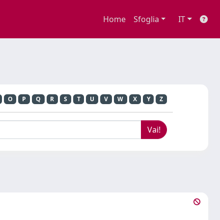
Home
Sfoglia
IT
O
P
Q
R
S
T
U
V
W
X
Y
Z