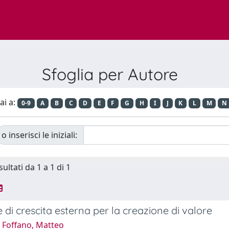
Sfoglia per Autore
ai a:
0-9
A
B
C
D
E
F
G
H
I
J
K
L
M
N
o inserisci le iniziali:
sultati da 1 a 1 di 1
e di crescita esterna per la creazione di valore
 Foffano, Matteo