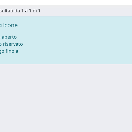
sultati da 1 a 1 di 1
 icone
 aperto
 riservato
o fino a