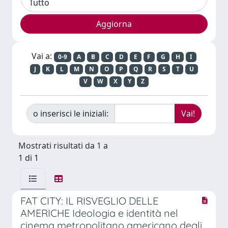
Vai a:
0-9
A
B
C
D
E
F
G
H
I
J
K
L
M
N
O
P
Q
R
S
T
U
V
W
X
Y
Z
o inserisci le iniziali:
Mostrati risultati da 1 a
1 di 1
FAT CITY: IL RISVEGLIO DELLE
AMERICHE Ideologia e identità nel
cinema metropolitano americano degli