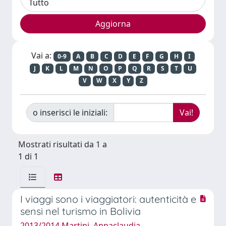
Vai a:
0-9
A
B
C
D
E
F
G
H
I
J
K
L
M
N
O
P
Q
R
S
T
U
V
W
X
Y
Z
o inserisci le iniziali:
Mostrati risultati da 1 a
1 di 1
I viaggi sono i viaggiatori: autenticità e
sensi nel turismo in Bolivia
2013/2014 Martini, Annaclaudia