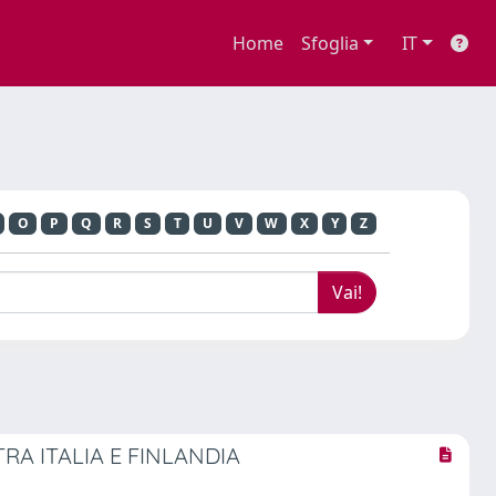
Home
Sfoglia
IT
O
P
Q
R
S
T
U
V
W
X
Y
Z
RA ITALIA E FINLANDIA