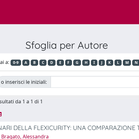
Sfoglia per Autore
ai a:
0-9
A
B
C
D
E
F
G
H
I
J
K
L
M
N
o inserisci le iniziali:
sultati da 1 a 1 di 1
NARI DELLA FLEXICURITY: UNA COMPARAZIONE T
 Bragato, Alessandra