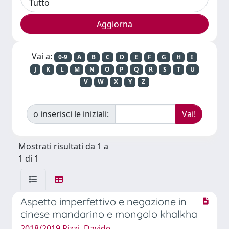
Vai a:
0-9
A
B
C
D
E
F
G
H
I
J
K
L
M
N
O
P
Q
R
S
T
U
V
W
X
Y
Z
o inserisci le iniziali:
Mostrati risultati da 1 a
1 di 1
Aspetto imperfettivo e negazione in
cinese mandarino e mongolo khalkha
2018/2019 Rizzi, Davide